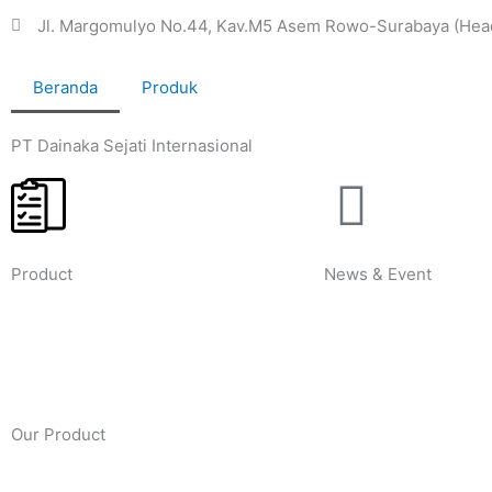
Lewati
Jl. Margomulyo No.44, Kav.M5 Asem Rowo-Surabaya (Head
ke
konten
Beranda
Produk
PT Dainaka Sejati Internasional
Product
News & Event
Our Product